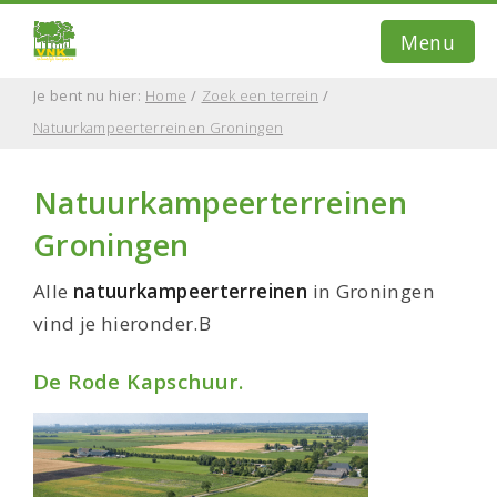
Menu
Je bent nu hier:
Home
/
Zoek een terrein
/
Natuurkampeerterreinen Groningen
Home
Zoek een terrein
Natuurkampeerterreinen
Groningen
Informatie
Contact
Alle
natuurkampeerterreinen
in Groningen
vind je hieronder.B
E-mail
De Rode Kapschuur.